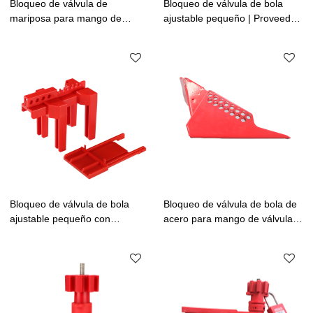
Bloqueo de válvula de
Bloqueo de válvula de bola
mariposa para mango de
ajustable pequeño | Proveedor
válvula de 8 mm a 45 mm |
de bloqueo de válvulas de bola
Proveedor profesional de
de 4 patas de China |
bloqueo de válvulas de
Fabricación de cerraduras Lita
mariposa
Bloqueo de válvula de bola
Bloqueo de válvula de bola de
ajustable pequeño con
acero para mango de válvula
deflector | Proveedor de
de 31 mm a 76 mm |
bloqueo de válvulas de bola de
Fabricante de dispositivos de
4 patas de China | Fabricación
bloqueo de válvula de bola de
de cerraduras Lita
acero rojo