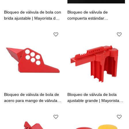
Bloqueo de válvula de bola con
Bloqueo de válvula de
brida ajustable | Mayorista de
compuerta estándar
bloqueo de válvulas de
transparente personalizado
compuerta de China |
para manija de válvula |
Fabricación de cerraduras Lita
Mayorista de bloqueo de
válvula giratoria de China
Bloqueo de válvula de bola de
Bloqueo de válvula de bola
acero para mango de válvula
ajustable grande | Mayorista
de 6,35 mm a 25 mm |
de bloqueo de válvulas de bola
Mayorista de bloqueo de
de China | Fabricación de
válvula de bola de China
cerraduras Lita