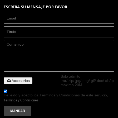
ESCRIBA SU MENSAJE POR FAVOR
Solo admite
Accesorios
.rar/.zip/.jpg/.png/.gif/.doc/.xls/.pdf
máximo 20M
He leido y acepto los Términos y Condiciones de este servicio,
Términos y Condiciones
MANDAR