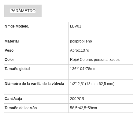
PARÁMETRO
N º de Modelo.
LBV01
Material
polipropileno
Peso
Aprox.137g
Color
Rojo/ Colores personalizados
Tamaño global
136*104*78mm
Diámetro de la varilla de la válvula
1/2"-2,5" (13 mm-62,5 mm)
Cant./caja
200PCS
Tamaño del cartón
58,5*42,5*59cm