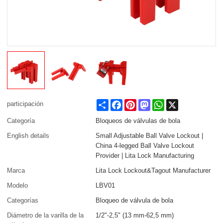
Share
Facebook
Pinterest
Mastodon
WhatsApp
X
participación
Categoría
Bloqueos de válvulas de bola
English details
Small Adjustable Ball Valve Lockout |
China 4-legged Ball Valve Lockout
Provider | Lita Lock Manufacturing
Marca
Lita Lock Lockout&Tagout Manufacturer
Modelo
LBV01
Categorías
Bloqueo de válvula de bola
Diámetro de la varilla de la
1/2"-2,5" (13 mm-62,5 mm)