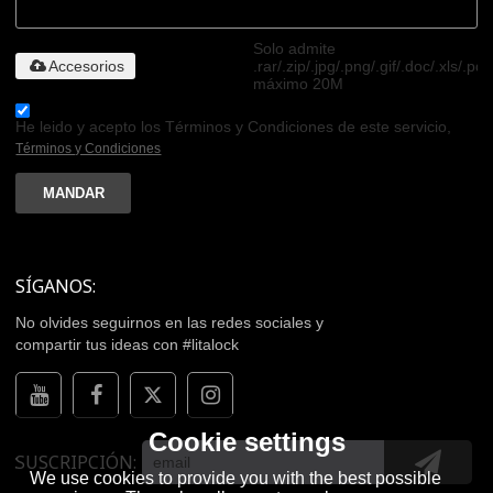
Solo admite
Accesorios
.rar/.zip/.jpg/.png/.gif/.doc/.xls/.pdf
máximo 20M
He leido y acepto los Términos y Condiciones de este servicio,
Términos y Condiciones
MANDAR
SÍGANOS:
No olvides seguirnos en las redes sociales y
compartir tus ideas con #litalock
Cookie settings
SUSCRIPCIÓN
We use cookies to provide you with the best possible