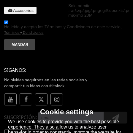
Solo admite
Accesorios
.rar/.zip/.jpg/.png/.gif/.doc/.xls/.pdf
máximo 20M
He leido y acepto los Términos y Condiciones de este servicio,
Términos y Condiciones
MANDAR
SÍGANOS:
No olvides seguirnos en las redes sociales y
compartir tus ideas con #litalock
Cookie settings
SUSCRIPCIÓN
We use cookies to provide you with the best possible
experience. They also allow us to analyze user
behavior in order to constantly improve the website for