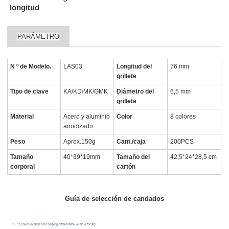
longitud
PARÁMETRO
N º de Modelo.
LAS03
Longitud del
76 mm
grillete
Tipo de clave
KA/KD/MK/GMK
Diámetro del
6,5 mm
grillete
Material
Acero y aluminio
Color
8 colores
anodizado
Peso
Aprox.150g
Cant./caja
200PCS
Tamaño
40*39*19mm
Tamaño del
42,5*24*28,5 cm
corporal
cartón
Guía de selección de candados