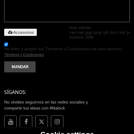
Solo admite
Accesorios
.rar/.zip/.jpg/.png/.gif/.doc/.xls/.pdf
máximo 20M
He leido y acepto los Términos y Condiciones de este servicio,
Términos y Condiciones
MANDAR
SÍGANOS:
No olvides seguirnos en las redes sociales y
compartir tus ideas con #litalock