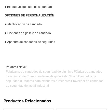
●
Bloqueo/etiquetado de seguridad
OPCIONES DE PERSONALIZACIÓN
●
Identificación de candado
●
Opciones de grillete de candado
●
Apertura de candados de seguridad
Palabras clave:
Fabricante de candados de seguridad de aluminio Fábrica de candados
de aluminio de China Candados de grillete de 76 mm Candados de
seguridad duraderos para exteriores e interiores Proveedor de candados
de seguridad de metal industrial
Productos Relacionados