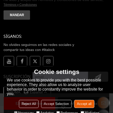
Términos y Condiciones
MANDAR
SÍGANOS:
No olvides seguirnos en las redes sociales y
compartir tus ideas con #litalock
Cookie settings
SUSCRIPCIÓN
We use cookies to provide you with the best possible
experience. They also allow us to analyze user
behavior in order to constantly improve the website for
IDIOMA:
Español
you.
Conecta Ahora
Añadir A La Lista De
Reject All
Accept Selection
Accept all
Deseos
Copyright © 2026
WENZHOU LITA TECHNOLOGY CO.,LTD.
Support By
Necessary
Analytics
Preferences
Marketing