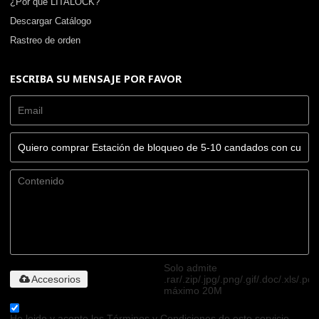
¿Por qué LITALOCK?
Descargar Catálogo
Rastreo de orden
ESCRIBA SU MENSAJE POR FAVOR
Solo admite
Accesorios
.rar/.zip/.jpg/.png/.gif/.doc/.xls/.pdf
máximo 20M
He leido y acepto los Términos y Condiciones de este servicio,