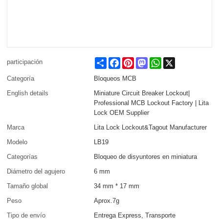
Share
Facebook
Pinterest
Mastodon
WhatsApp
X
participación
Categoría
Bloqueos MCB
English details
Miniature Circuit Breaker Lockout|
Professional MCB Lockout Factory | Lita
Lock OEM Supplier
Marca
Lita Lock Lockout&Tagout Manufacturer
Modelo
LB19
Categorías
Bloqueo de disyuntores en miniatura
Diámetro del agujero
6 mm
Tamaño global
34 mm * 17 mm
Peso
Aprox.7g
Tipo de envío
Entrega Express, Transporte