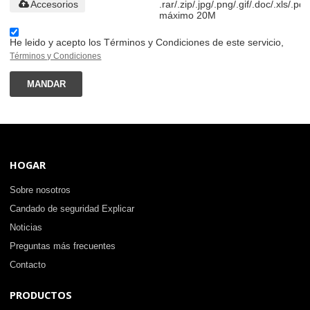
Accesorios
.rar/.zip/.jpg/.png/.gif/.doc/.xls/.pdf
máximo 20M
He leido y acepto los Términos y Condiciones de este servicio,
Términos y Condiciones
MANDAR
HOGAR
Sobre nosotros
Candado de seguridad Explicar
Noticias
Preguntas más frecuentes
Contacto
PRODUCTOS