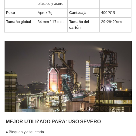
plástico y acero
Peso
Aprox.7g
Cant./caja
400PCS
Tamaño global
34 mm * 17 mm
Tamaño del
29*29*29cm
cartón
MEJOR UTILIZADO PARA: USO SEVERO
●
Bloqueo y etiquetado