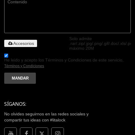
Solo admite
Accesorios
.rar/.zip/.jpg/.png/.gif/.doc/.xls/.pdf
máximo 20M
He leido y acepto los Términos y Condiciones de este servicio,
Términos y Condiciones
MANDAR
SÍGANOS:
No olvides seguirnos en las redes sociales y
compartir tus ideas con #litalock