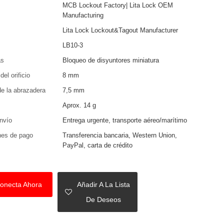
MCB Lockout Factory| Lita Lock OEM
Manufacturing
Lita Lock Lockout&Tagout Manufacturer
LB10-3
as
Bloqueo de disyuntores miniatura
el orificio
8 mm
e la abrazadera
7,5 mm
Aprox. 14 g
nvío
Entrega urgente, transporte aéreo/marítimo
nes de pago
Transferencia bancaria, Western Union,
PayPal, carta de crédito
onecta Ahora
Añadir A La Lista
De Deseos