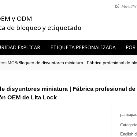
Móvil/W
 OEM y ODM
ta de bloqueo y etiquetado
RIDAD EXPLICAR
ETIQUETA PERSONALIZADA
POR
ueos MCB
/
Bloqueo de disyuntores miniatura | Fábrica profesional de b
e disyuntores miniatura | Fábrica profesional de
ón OEM de Lita Lock
participa
Categorí
English d