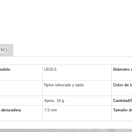
TRO
odelo
LB10-3
Diámetro d
Nylon reforzado y latón
Color de l
Aprox. 14 g
Cantidad/
 abrazadera
7,5 mm
Tamaño de