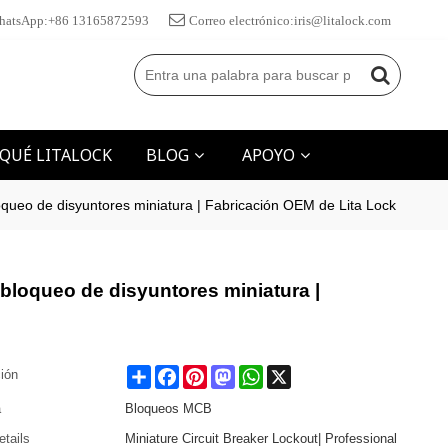
hatsApp:+86 13165872593
Correo electrónico:iris@litalock.com
 QUÉ LITALOCK
BLOG
APOYO
loqueo de disyuntores miniatura | Fabricación OEM de Lita Lock
 bloqueo de disyuntores miniatura |
Share
Facebook
Pinterest
Mastodon
WhatsApp
X
ción
a
Bloqueos MCB
etails
Miniature Circuit Breaker Lockout| Professional