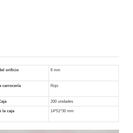
el orificio
8 mm
a carrocería
Rojo
Caja
200 unidades
 la caja
14*51*30 mm