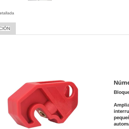
etallada
CIÓN
Núme
Bloque
Amplia
interr
pequeñ
automá