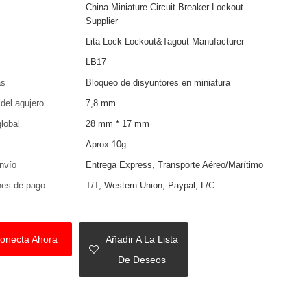
China Miniature Circuit Breaker Lockout
Supplier
Lita Lock Lockout&Tagout Manufacturer
LB17
as
Bloqueo de disyuntores en miniatura
del agujero
7,8 mm
lobal
28 mm * 17 mm
Aprox.10g
nvío
Entrega Express, Transporte Aéreo/Marítimo
nes de pago
T/T, Western Union, Paypal, L/C
onecta Ahora
Añadir A La Lista
De Deseos