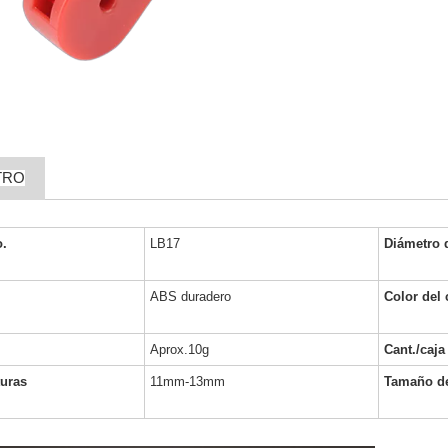
TRO
o.
LB17
Diámetro 
ABS duradero
Color del
Aprox.10g
Cant./caja
turas
11mm-13mm
Tamaño de