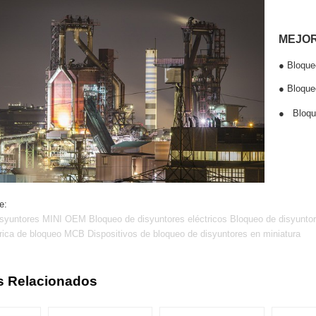
MEJOR
●
Bloqueo
●
Bloqueo
●
Bloque
e:
syuntores MINI OEM Bloqueo de disyuntores eléctricos Bloqueo de disyuntor
rica de bloqueo MCB Dispositivos de bloqueo de disyuntores en miniatura
s Relacionados