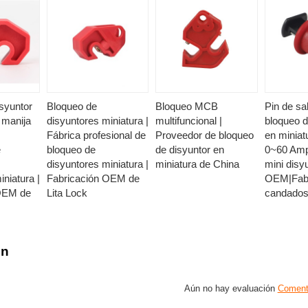
syuntor
Bloqueo de
Bloqueo MCB
Pin de sa
 manija
disyuntores miniatura |
multifuncional |
bloqueo d
Fábrica profesional de
Proveedor de bloqueo
en miniat
e
bloqueo de
de disyuntor en
0~60 Amp
disyuntores miniatura |
miniatura de China
mini disy
iniatura |
Fabricación OEM de
OEM|Fabr
 OEM de
Lita Lock
candados 
on
Aún no hay evaluación
Coment