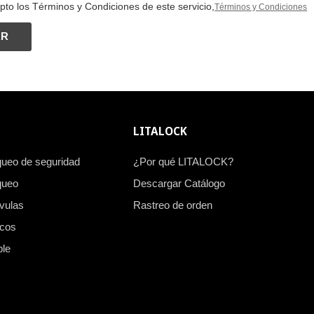
pto los Términos y Condiciones de este servicio,
Términos y Condiciones
AR
LITALOCK
queo de seguridad
¿Por qué LITALOCK?
queo
Descargar Catálogo
vulas
Rastreo de orden
icos
ble