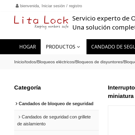
bienvenida,
Iniciar sesión
/
registro
Servicio experto de
Una solución comple
HOGAR
PRODUCTOS
CANDADO DE SEGU
CONTACTO
Inicio
/
todos
/
Bloqueos eléctricos
/
Bloqueos de disyuntores
/
Bloq
Categoría
Interrupt
miniatura
Candados de bloqueo de seguridad
Candados de seguridad con grillete
de aislamiento