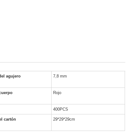
del agujero
7,8 mm
 cuerpo
Rojo
400PCS
l cartón
29*29*29cm