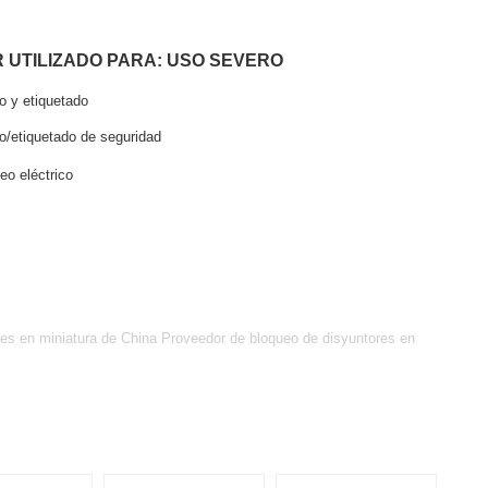
 UTILIZADO PARA: USO SEVERO
 y etiquetado
/etiquetado de seguridad
o eléctrico
es en miniatura de China Proveedor de bloqueo de disyuntores en