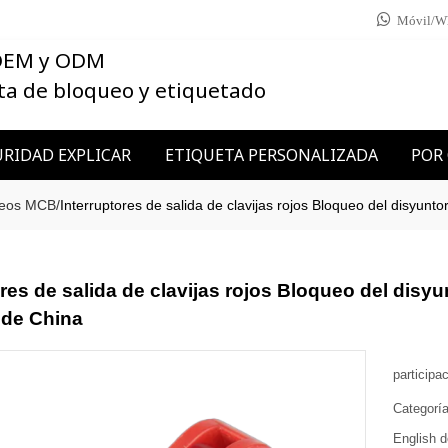
Móvil/W
 OEM y ODM
ta de bloqueo y etiquetado
RIDAD EXPLICAR
ETIQUETA PERSONALIZADA
POR
ueos MCB
/
Interruptores de salida de clavijas rojos Bloqueo del disyun
ores de salida de clavijas rojos Bloqueo del disy
 de China
participa
Categorí
English d