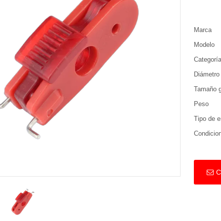
Marca
Modelo
Categorí
Diámetro 
Tamaño g
Peso
Tipo de e
Condicio
C