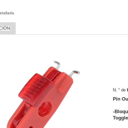
etallada
CIÓN
N. ° de
Pin Ou
-Bloqu
Toggle