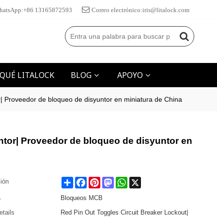
hatsApp:+86 13165872593
Correo electrónico:iris@litalock.com
 QUÉ LITALOCK
BLOG
APOYO
tor| Proveedor de bloqueo de disyuntor en miniatura de China
untor| Proveedor de bloqueo de disyuntor en
Share
Facebook
Pinterest
Mastodon
WhatsApp
X
ción
a
Bloqueos MCB
etails
Red Pin Out Toggles Circuit Breaker Lockout|