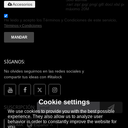
Accesorios
.rar/.zip/.jpg/.png/.gif/.doc/.xls/.pdf
máximo 20M
He leido y acepto los Términos y Condiciones de este servicio,
Términos y Condiciones
MANDAR
SÍGANOS:
No olvides seguirnos en las redes sociales y
compartir tus ideas con #litalock
Cookie settings
SUSCRIPCIÓN
We use cookies to provide you with the best possible
experience. They also allow us to analyze user
behavior in order to constantly improve the website for
IDIOMA:
Español
you.