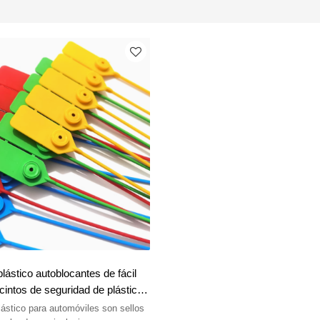
lástico autoblocantes de fácil
ecintos de seguridad de plástico
 Litalock Manufacturing
lástico para automóviles son sellos