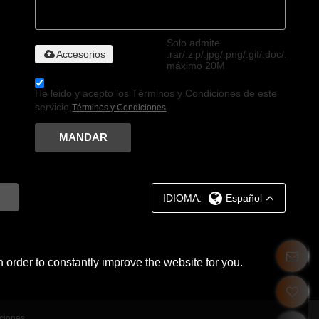
Solo admite
Accesorios
.rar/.zip/.jpg/.png/.gif/.doc/.xls/.pdf
máximo 20M
He leido y acepto los Términos y Condiciones de este
servicio,
Términos y Condiciones
MANDAR
IDIOMA:
Español
 order to constantly improve the website for you.
ciones