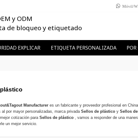
Móvil/W
 OEM y ODM
ta de bloqueo y etiquetado
RIDAD EXPLICAR
ETIQUETA PERSONALIZADA
POR
 plástico
kout&Tagout Manufacturer
es un fabricante y proveedor profesional en Chin
 al por mayor personalizadas, marca privada
Sellos de plástico
y
Sellos de
 mejor cotización para
Sellos de plástico
, vamos a responder de una manera
le un mejor servicio.