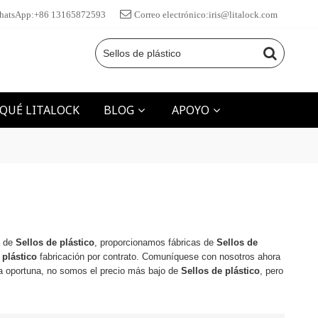
hatsApp:+86 13165872593
Correo electrónico:iris@litalock.com
 QUÉ LITALOCK
BLOG
APOYO
a de
Sellos de plástico
, proporcionamos fábricas de
Sellos de
 plástico
fabricación por contrato. Comuníquese con nosotros ahora
 oportuna, no somos el precio más bajo de
Sellos de plástico
, pero