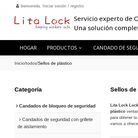
bienvenida,
Iniciar sesión
/
registro
Servicio experto de
Una solución comple
HOGAR
PRODUCTOS
CANDADO DE SEGU
CONTACTO
Inicio
/
todos
/
Sellos de plástico
Categoría
Sellos de
Lita Lock Loc
Candados de bloqueo de seguridad
plástico
ventas
para obtener la
Candados de seguridad con grillete
vamos a ofrecer
de aislamiento