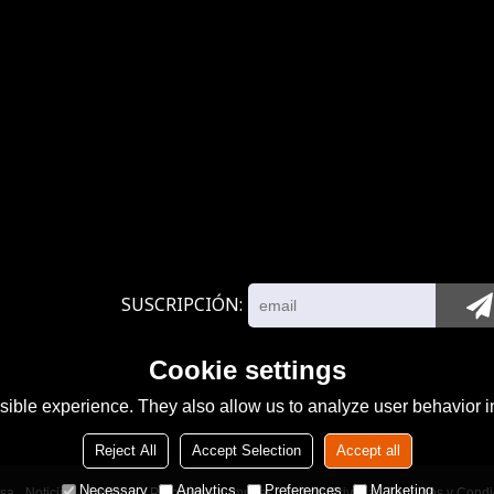
SUSCRIPCIÓN
Cookie settings
ible experience. They also allow us to analyze user behavior in
Reject All
Accept Selection
Accept all
Necessary
Analytics
Preferences
Marketing
sa
Noticias
Contacto
Problemas comunes
Noticia Privada
Términos y Condi