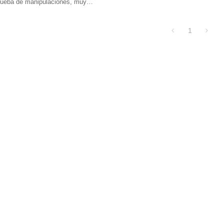
rueba de manipulaciones, muy
es de usar, que se pueden usar para
s de proceso y brindar evidencia de
1
#Sellosdeplásticoantimanipulación