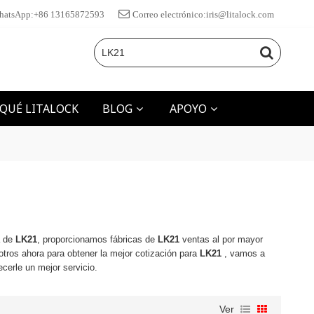
hatsApp:+86 13165872593
Correo electrónico:iris@litalock.com
 QUÉ LITALOCK
BLOG
APOYO
a de
LK21
, proporcionamos fábricas de
LK21
ventas al por mayor
tros ahora para obtener la mejor cotización para
LK21
, vamos a
ecerle un mejor servicio.
Ver