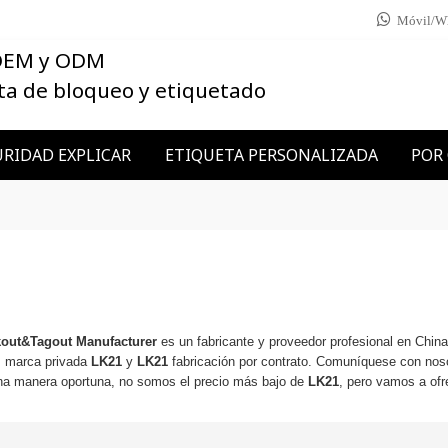
Móvil/W
 OEM y ODM
ta de bloqueo y etiquetado
RIDAD EXPLICAR
ETIQUETA PERSONALIZADA
POR
kout&Tagout Manufacturer
es un fabricante y proveedor profesional en Chin
, marca privada
LK21
y
LK21
fabricación por contrato. Comuníquese con noso
na manera oportuna, no somos el precio más bajo de
LK21
, pero vamos a ofr