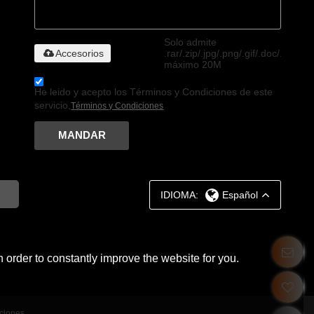
Solo admite
Accesorios
.rar/.zip/.jpg/.png/.gif/.doc/.xls/.pdf
máximo 20M
He leido y acepto los Términos y Condiciones de este
servicio,
Términos y Condiciones
MANDAR
IDIOMA:
Español
 order to constantly improve the website for you.
ciones