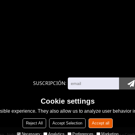
SUSCRIPCIÓN
Cookie settings
ible experience. They also allow us to analyze user behavior in
Reject All
Accept Selection
Accept all
Necessary
Analytics
Preferences
Marketing
sa
Noticias
Contacto
Problemas comunes
Noticia Privada
Términos y Condi