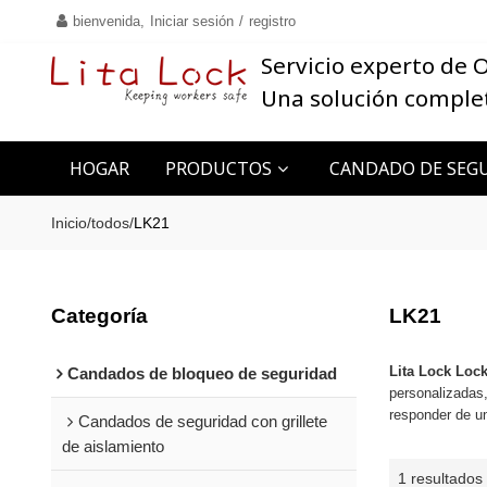
bienvenida,
Iniciar sesión
/
registro
Servicio experto de
Una solución comple
HOGAR
PRODUCTOS
CANDADO DE SEGU
CONTACTO
Inicio
/
todos
/
LK21
Categoría
LK21
Lita Lock Loc
Candados de bloqueo de seguridad
personalizadas
responder de u
Candados de seguridad con grillete
de aislamiento
1 resultados