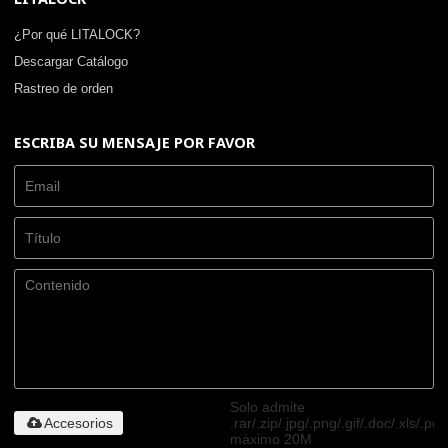
¿Por qué LITALOCK?
Descargar Catálogo
Rastreo de orden
ESCRIBA SU MENSAJE POR FAVOR
Solo admite
Accesorios
.rar/.zip/.jpg/.png/.gif/.doc/.xls/.pdf
máximo 20M