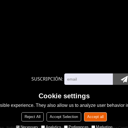
SUSCRIPCIÓN
Cookie settings
ible experience. They also allow us to analyze user behavior in
Reject All
Accept Selection
Accept all
Necessary
Analytics
Preferences
Marketing
sa
Noticias
Contacto
Problemas comunes
Noticia Privada
Términos y Condi