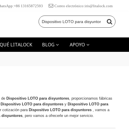
hatsApp:+86 13165872593
Correo electrónico:iris@litalock.com
 QUÉ LITALOCK
BLOG
APOYO
a de
Dispositivo LOTO para disyuntores
, proporcionamos fábricas
a
Dispositivo LOTO para disyuntores
y
Dispositivo LOTO para
r cotización para
Dispositivo LOTO para disyuntores
, vamos a
 disyuntores
, pero vamos a ofrecerle un mejor servicio.