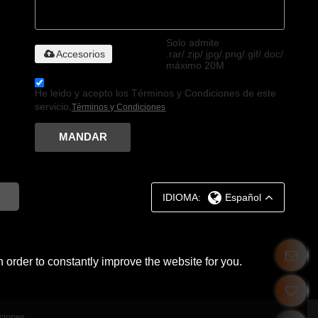
Solo admite
Accesorios
.rar/.zip/.jpg/.png/.gif/.doc/.xls/.pdf
máximo 20M
He leido y acepto los Términos y Condiciones de este
servicio,
Términos y Condiciones
MANDAR
IDIOMA:
Español
 order to constantly improve the website for you.
ciones