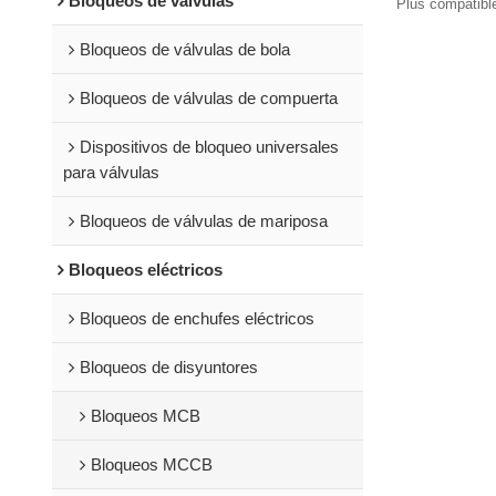
Bloqueos de válvulas
manija de gra
Plus compatibl
tamaño (480/60
cerraduras Li
Bloqueos de válvulas de bola
Bloqueos de válvulas de compuerta
Dispositivos de bloqueo universales
para válvulas
Bloqueos de válvulas de mariposa
Bloqueos eléctricos
Bloqueos de enchufes eléctricos
Bloqueos de disyuntores
Bloqueos MCB
Bloqueos MCCB