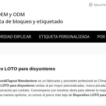
Móvil/W
 OEM y ODM
ta de bloqueo y etiquetado
RIDAD EXPLICAR
ETIQUETA PERSONALIZADA
POR
vo LOTO para disyuntores
kout&Tagout Manufacturer
es un fabricante y proveedor profesional en Chin
o LOTO para disyuntores
ventas al por mayor personalizadas, marca privad
bricación por contrato. Comuníquese con nosotros ahora para obtener la mejo
na manera oportuna, no somos el precio más bajo de
Dispositivo LOTO para