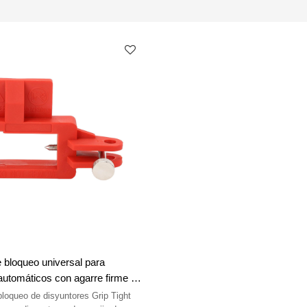
e bloqueo universal para
 automáticos con agarre firme |
 interruptores automáticos con
bloqueo de disyuntores Grip Tight