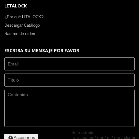
LITALOCK
¿Por qué LITALOCK?
Descargar Catálogo
Rastreo de orden
ESCRIBA SU MENSAJE POR FAVOR
Solo admite
Accesorios
.rar/.zip/.jpg/.png/.gif/.doc/.xls/.pdf