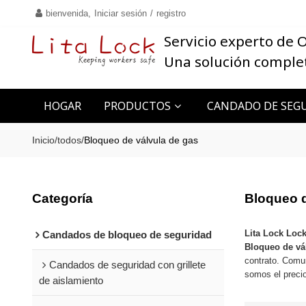
bienvenida,
Iniciar sesión
/
registro
Servicio experto de
Una solución comple
HOGAR
PRODUCTOS
CANDADO DE SEGU
CONTACTO
Inicio
/
todos
/
Bloqueo de válvula de gas
Categoría
Bloqueo d
Lita Lock Loc
Candados de bloqueo de seguridad
Bloqueo de vá
contrato. Comu
Candados de seguridad con grillete
somos el preci
de aislamiento