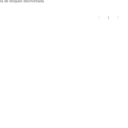
ta
ula de bloqueo desmontada.
1