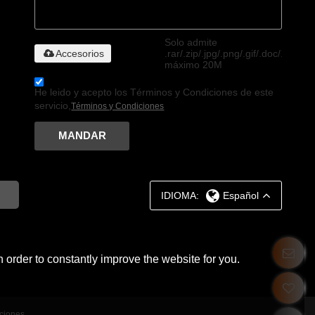
Solo admite
Accesorios
.rar/.zip/.jpg/.png/.gif/.doc/.xls/.pdf
máximo 20M
He leido y acepto los Términos y Condiciones de este
servicio,
Términos y Condiciones
MANDAR
IDIOMA:
Español
 order to constantly improve the website for you.
ciones