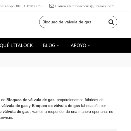
hatsApp:+86 13165872593
Correo electrónico:iris@litalock.com
 QUÉ LITALOCK
BLOG
APOYO
a de
Bloqueo de válvula de gas
, proporcionamos fábricas de
 válvula de gas
y
Bloqueo de válvula de gas
fabricación por
 válvula de gas
, vamos a responder de una manera oportuna, no
ervicio.