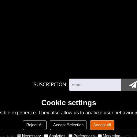
SUSCRIPCIÓN
Cookie settings
ible experience. They also allow us to analyze user behavior in
Reject All
Accept Selection
Accept all
Necessary
Analytics
Preferences
Marketing
sa
Noticias
Contacto
Problemas comunes
Noticia Privada
Términos y Condi