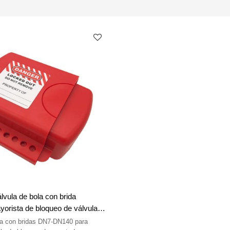
lvula de bola con brida
ayorista de bloqueo de válvulas
de China | Fabricación de
la con bridas DN7-DN140 para