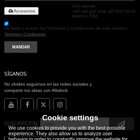
Solo admite
Accesorios
.rar/.zip/.jpg/.png/.gif/.doc/.xls/.pdf
máximo 20M
He leido y acepto los Términos y Condiciones de este servicio,
Términos y Condiciones
MANDAR
SÍGANOS:
No olvides seguirnos en las redes sociales y
compartir tus ideas con #litalock
Cookie settings
SUSCRIPCIÓN
We use cookies to provide you with the best possible
experience. They also allow us to analyze user
behavior in order to constantly improve the website for