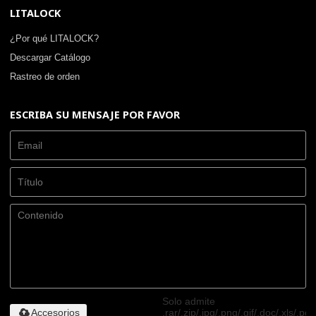
LITALOCK
¿Por qué LITALOCK?
Descargar Catálogo
Rastreo de orden
ESCRIBA SU MENSAJE POR FAVOR
Solo admite
Accesorios
.rar/.zip/.jpg/.png/.gif/.doc/.xls/.pdf