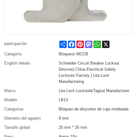
Share
Facebook
Pinterest
Mastodon
WhatsApp
X
participación
Categoría
Bloqueos MCCB
English details
Schneider Circuit Breaker Lockout
Devices| China Electrical Safety
Lockouts Factory | Lita Lock
Manufacturing
Marca
Lita Lock Lockout&Tagout Manufacturer
Modelo
LB13
Categorías
Bloqueo de disyuntor de caja moldeada
Diámetro del agujero
8 mm
Tamaño global
25 mm * 26 mm
Peso
Aprox.10g