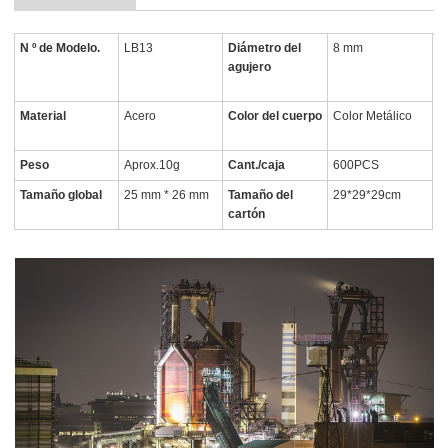
N º de Modelo.
LB13
Diámetro del
8 mm
agujero
Material
Acero
Color del cuerpo
Color Metálico
Peso
Aprox.10g
Cant./caja
600PCS
Tamaño global
25 mm * 26 mm
Tamaño del
29*29*29cm
cartón