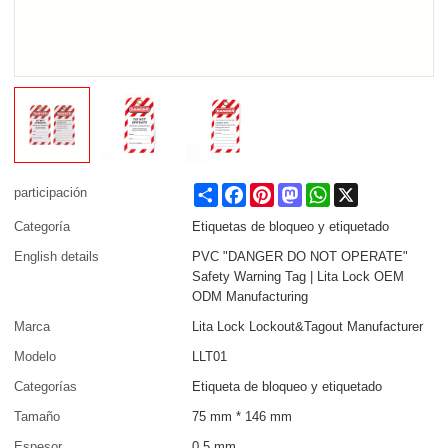
Share
Facebook
Pinterest
Mastodon
WhatsApp
X
participación
Categoría
Etiquetas de bloqueo y etiquetado
English details
PVC "DANGER DO NOT OPERATE"
Safety Warning Tag | Lita Lock OEM
ODM Manufacturing
Marca
Lita Lock Lockout&Tagout Manufacturer
Modelo
LLT01
Categorías
Etiqueta de bloqueo y etiquetado
Tamaño
75 mm * 146 mm
Espesor
0,5 mm