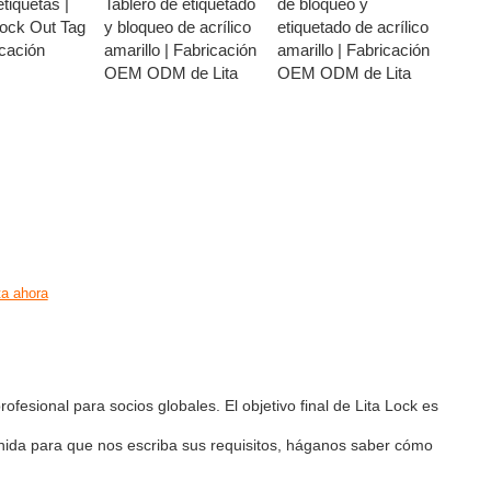
tiquetas |
Tablero de etiquetado
de bloqueo y
Lock Out Tag
y bloqueo de acrílico
etiquetado de acrílico
cación
amarillo | Fabricación
amarillo | Fabricación
OEM ODM de Lita
OEM ODM de Lita
a ahora
ofesional para socios globales. El objetivo final de Lita Lock es
enida para que nos escriba sus requisitos, háganos saber cómo