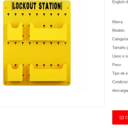
English d
Marca
Modelo
Categorí
Tamaño g
Lleno o si
Peso
Tipo de e
Condicio
descarga
C