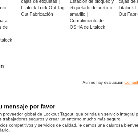
cajas de etiquetas |
Estación de bloqueo y
cajas de e
nto
Litalock Lock Out Tag
etiquetado de acrílico
Litalock 
Out Fabricación
amarillo |
Out Fabri
para
Cumplimiento de
s de
OSHA de Litalock
italock
on
Aún no hay evaluación
Coment
u mensaje por favor
n proveedor global de Lockout Tagout, que brinda un servicio integral pr
s trabajadores seguros y crear un entorno mucho más seguro.
cios competitivos y servicios de calidad, le damos una calurosa bienv
arlo.