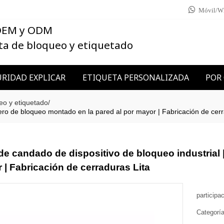
Móvil/W
 OEM y ODM
ta de bloqueo y etiquetado
RIDAD EXPLICAR
ETIQUETA PERSONALIZADA
POR
eo y etiquetado
/
lero de bloqueo montado en la pared al por mayor | Fabricación de cerr
de candado de dispositivo de bloqueo industrial 
 | Fabricación de cerraduras Lita
participa
Categorí