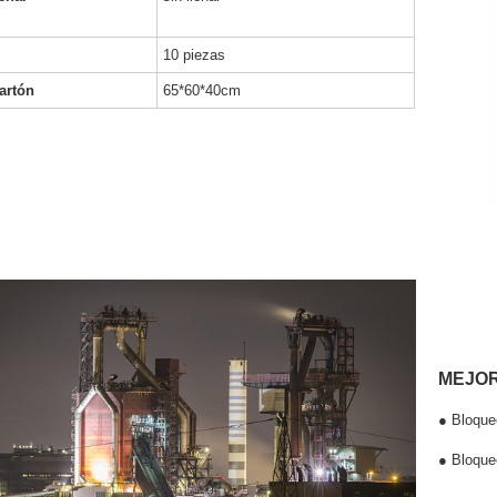
10 piezas
artón
65*60*40cm
MEJOR
●
Bloqueo
● Bloque