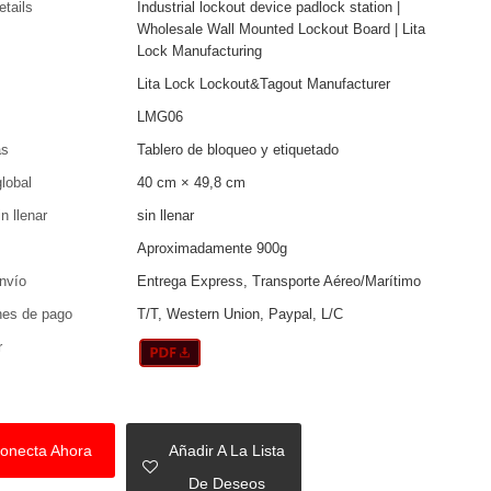
etails
Industrial lockout device padlock station |
Wholesale Wall Mounted Lockout Board | Lita
Lock Manufacturing
Lita Lock Lockout&Tagout Manufacturer
LMG06
as
Tablero de bloqueo y etiquetado
lobal
40 cm × 49,8 cm
n llenar
sin llenar
Aproximadamente 900g
nvío
Entrega Express, Transporte Aéreo/Marítimo
nes de pago
T/T, Western Union, Paypal, L/C
r
onecta Ahora
Añadir A La Lista
De Deseos