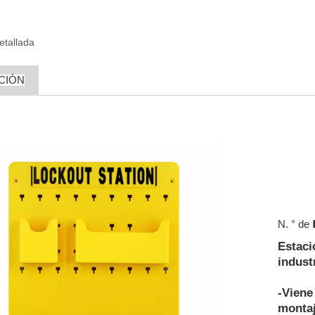
etallada
CIÓN
N. ° de
Estaci
industr
-Viene 
montaj