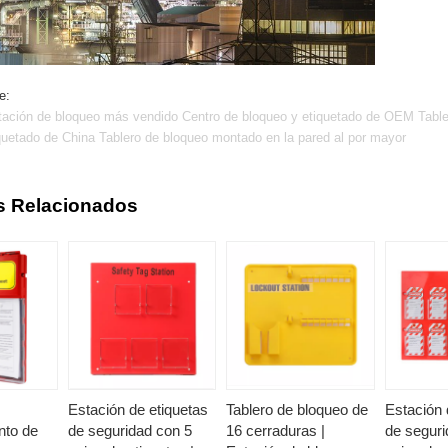
e:
tación de bloqueo más vendido Centro de bloqueo y etiquetado de OEM Tabler
quetado de China Tablero de bloqueo montado en la pared al por mayor
s Relacionados
Estación de etiquetas
Tablero de bloqueo de
Estación 
nto de
de seguridad con 5
16 cerraduras |
de seguri