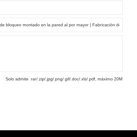
Solo admite .rar/.zip/.jpg/.png/.gif/.doc/.xls/.pdf, máximo 20M