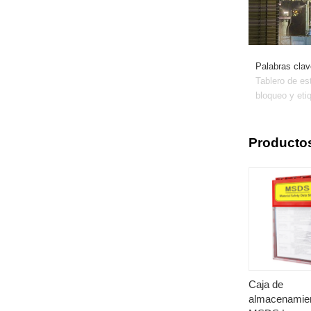
Palabras clav
Tablero de es
bloqueo y eti
Producto
Caja de
almacenamie