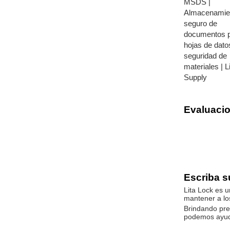
MSDS |
Almacenamie
seguro de
documentos 
hojas de dato
seguridad de
materiales | L
Supply
Evaluaci
Escriba s
Lita Lock es u
mantener a lo
Brindando pre
podemos ayud