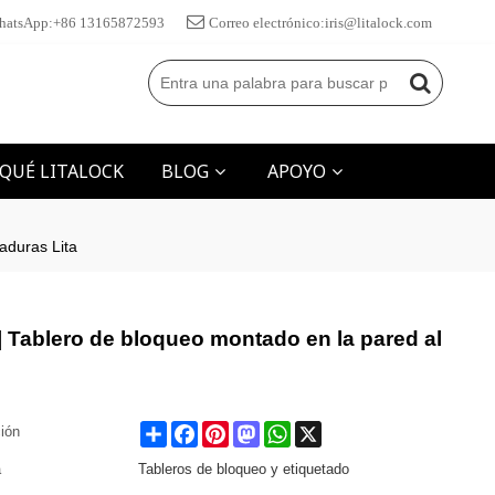
hatsApp:+86 13165872593
Correo electrónico:iris@litalock.com
 QUÉ LITALOCK
BLOG
APOYO
aduras Lita
| Tablero de bloqueo montado en la pared al
Share
Facebook
Pinterest
Mastodon
WhatsApp
X
ción
a
Tableros de bloqueo y etiquetado