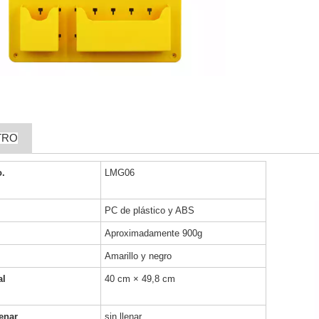
TRO
o.
LMG06
PC de plástico y ABS
Aproximadamente 900g
Amarillo y negro
al
40 cm × 49,8 cm
lenar
sin llenar