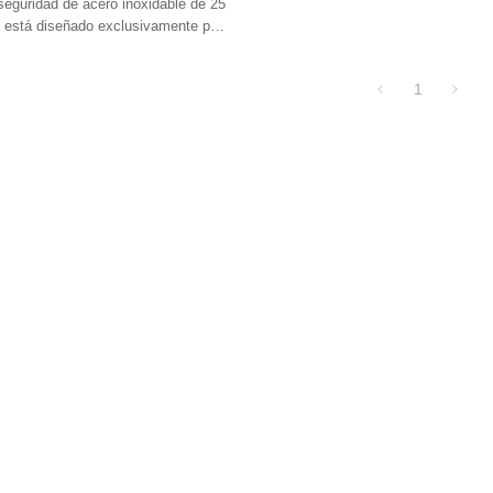
e seguridad | Fabricación de
seguridad de acero inoxidable de 25
ta
 está diseñado exclusivamente para
 bloqueo y etiquetado.
1