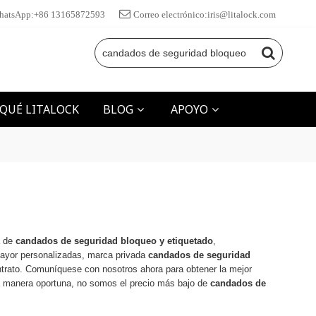
hatsApp:+86 13165872593
Correo electrónico:iris@litalock.com
 QUÉ LITALOCK
BLOG
APOYO
a de
candados de seguridad bloqueo y etiquetado
,
ayor personalizadas, marca privada
candados de seguridad
ntrato. Comuníquese con nosotros ahora para obtener la mejor
 manera oportuna, no somos el precio más bajo de
candados de