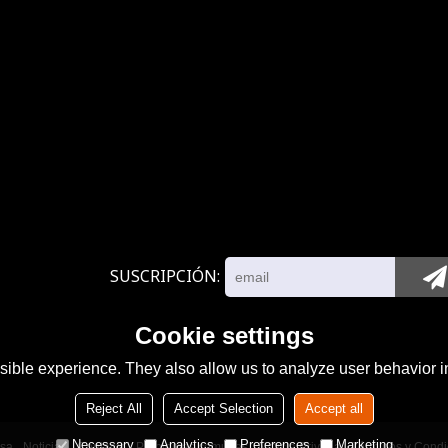
SUSCRIPCIÓN
Cookie settings
ible experience. They also allow us to analyze user behavior in
Reject All
Accept Selection
Accept all
Necessary
Analytics
Preferences
Marketing
sa
Noticias
Contacto
Problemas comunes
Noticia Privada
Términos y Condi