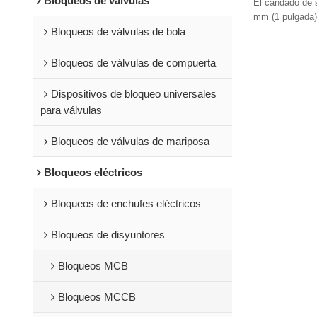
Bloqueos de válvulas
de candados d
El candado de 
cerraduras Li
mm (1 pulgada)
Bloqueos de válvulas de bola
aplicaciones de
Bloqueos de válvulas de compuerta
Dispositivos de bloqueo universales
para válvulas
Bloqueos de válvulas de mariposa
Bloqueos eléctricos
Bloqueos de enchufes eléctricos
Bloqueos de disyuntores
Bloqueos MCB
Bloqueos MCCB