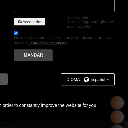
Solo admite
Accesorios
.rar/.zip/.jpg/.png/.gif/.doc/.xls/.pdf
máximo 20M
He leido y acepto los Términos y Condiciones de este
servicio,
Términos y Condiciones
MANDAR
IDIOMA:
Español
 order to constantly improve the website for you.
ciones