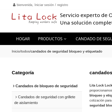
bienvenida,
Iniciar sesión
/
registro
Servicio experto de
Una solución comple
HOGAR
PRODUCTOS
CANDADO DE SEGU
CONTACTO
Inicio
/
todos
/
candados de seguridad bloqueo y etiquetado
Categoría
candados 
Lita Lock Loc
Candados de bloqueo de seguridad
proporcionamos
bloqueo y eti
Candados de seguridad con grillete
cotización par
de aislamiento
seguridad blo