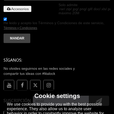
Solo admite
Accesorios
.rar/.zip/.jpg/.png/.gif/.doc/.xls/.pdf
máximo 20M
He leido y acepto los Términos y Condiciones de este servicio,
Términos y Condiciones
MANDAR
SÍGANOS:
No olvides seguirnos en las redes sociales y
compartir tus ideas con #litalock
Cookie settings
SUSCRIPCIÓN
We use cookies to provide you with the best possible
experience. They also allow us to analyze user
behavior in order to constantly improve the website for