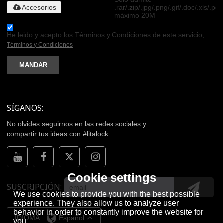
Accesorios
.rar/.zip/.jpg/.png/.gif/.doc/.xls/.pdf
máximo 20M
He leido y acepto los Términos y Condiciones de este servicio,
Términos y Condiciones
MANDAR
SÍGANOS:
No olvides seguirnos en las redes sociales y
compartir tus ideas con #litalock
Cookie settings
SUSCRIPCIÓN
We use cookies to provide you with the best possible
experience. They also allow us to analyze user
behavior in order to constantly improve the website for
IDIOMA:
Español
you.